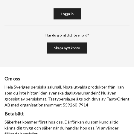
Har du glömt ditt lösenord?
Skapa nytt konto
Om oss
Hela Sveriges persiska saluhall. Noga utvalda produkter från Iran
som du inte hittar i den svenska dagligvaruhandeln! Nu även
grossist av persiskmat. Tastypersia.se ägs och drivs av TastyOrient
AB med organisationsnummer: 559260-7914
Betalsätt
Säkerhet kommer först hos oss. Därför kan du som kund alltid
känna dig trygg och säker när du handlar hos oss. Vi använder
följande betalsätt.