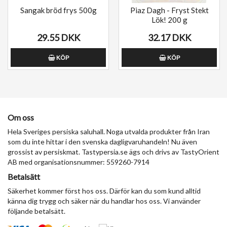
Sangak bröd frys 500g
Piaz Dagh - Fryst Stekt
Lök! 200 g
29.55 DKK
32.17 DKK
KÖP
KÖP
Om oss
Hela Sveriges persiska saluhall. Noga utvalda produkter från Iran
som du inte hittar i den svenska dagligvaruhandeln! Nu även
grossist av persiskmat. Tastypersia.se ägs och drivs av TastyOrient
AB med organisationsnummer: 559260-7914
Betalsätt
Säkerhet kommer först hos oss. Därför kan du som kund alltid
känna dig trygg och säker när du handlar hos oss. Vi använder
följande betalsätt.