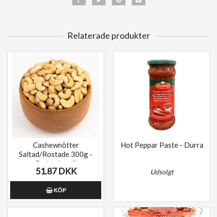
Relaterade produkter
Cashewnötter
Hot Peppar Paste - Durra
Saltad/Rostade 300g -
Badam hendi
51.87 DKK
Udsolgt
KÖP