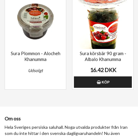
Sura Plommon - Alocheh
Sura körsbär 90 gram -
Khanumma
Albalo Khanumma
16.42 DKK
Udsolgt
KÖP
Om oss
Hela Sveriges persiska saluhall. Noga utvalda produkter från Iran
som du inte hittar i den svenska dagligvaruhandeln! Nu även