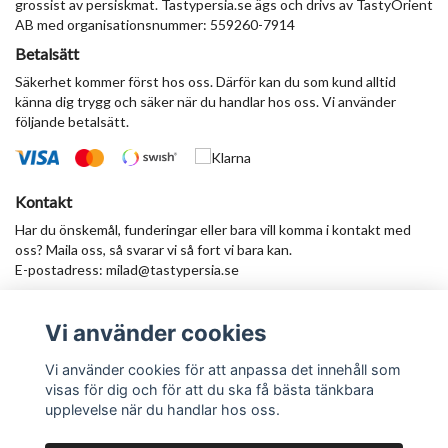
grossist av persiskmat. Tastypersia.se ägs och drivs av TastyOrient
AB med organisationsnummer: 559260-7914
Betalsätt
Säkerhet kommer först hos oss. Därför kan du som kund alltid
känna dig trygg och säker när du handlar hos oss. Vi använder
följande betalsätt.
Kontakt
Har du önskemål, funderingar eller bara vill komma i kontakt med
oss? Maila oss, så svarar vi så fort vi bara kan.
E-postadress:
milad@tastypersia.se
Vi använder cookies
Anmäl dig till vårt nyhetsbrev
Prenumerera
Vi använder cookies för att anpassa det innehåll som
visas för dig och för att du ska få bästa tänkbara
upplevelse när du handlar hos oss.