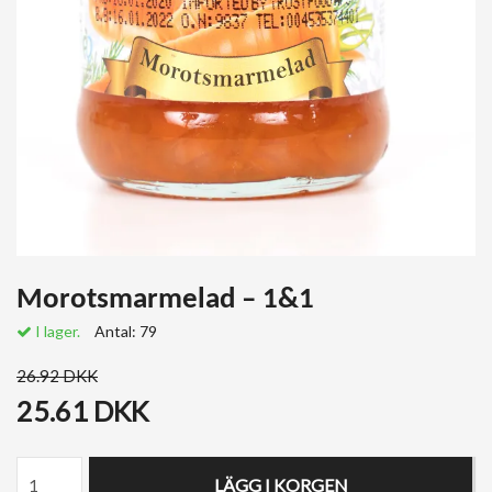
Morotsmarmelad – 1&1
I lager.
Antal:
79
26.92 DKK
25.61 DKK
LÄGG I KORGEN