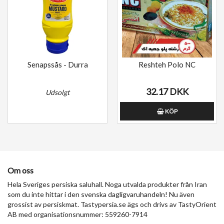
Senapssås - Durra
Reshteh Polo NC
32.17 DKK
Udsolgt
KÖP
Om oss
Hela Sveriges persiska saluhall. Noga utvalda produkter från Iran
som du inte hittar i den svenska dagligvaruhandeln! Nu även
grossist av persiskmat. Tastypersia.se ägs och drivs av TastyOrient
AB med organisationsnummer: 559260-7914