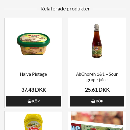
Relaterade produkter
Halva Pistage
AbGhoreh 1&1 – Sour
grape juice
37.43 DKK
25.61 DKK
KÖP
KÖP