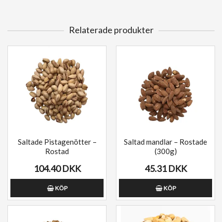
Relaterade produkter
Saltade Pistagenötter –
Saltad mandlar – Rostade
Rostad
(300g)
104.40 DKK
45.31 DKK
KÖP
KÖP