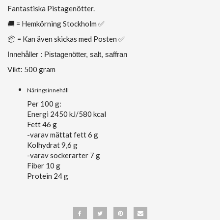
Fantastiska Pistagenötter.
🚚 = Hemkörning Stockholm ✅
📦 = Kan även skickas med Posten ✅
Innehåller : Pistagenötter, salt, saffran
Vikt: 500 gram
Näringsinnehåll
Per 100 g:
Energi 2450 kJ/580 kcal
Fett 46 g
-varav mättat fett 6 g
Kolhydrat 9,6 g
-varav sockerarter 7 g
Fiber 10 g
Protein 24 g