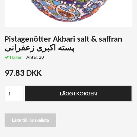
Pistagenötter Akbari salt & saffran
پسته اکبری زعفرانی
I lager.
Antal:
20
97.83 DKK
LÄGG I KORGEN
Lägg till i önskelista