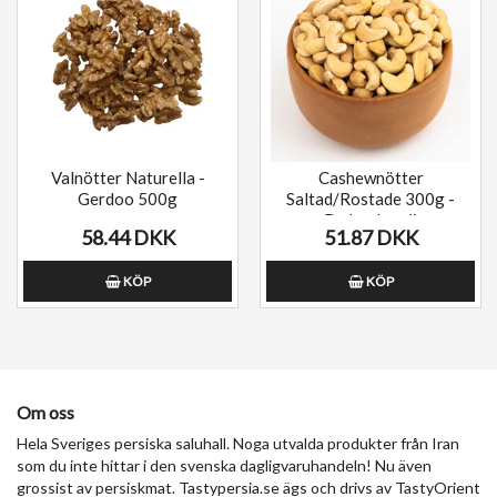
Valnötter Naturella -
Cashewnötter
Gerdoo 500g
Saltad/Rostade 300g -
Badam hendi
58.44 DKK
51.87 DKK
KÖP
KÖP
Om oss
Hela Sveriges persiska saluhall. Noga utvalda produkter från Iran
som du inte hittar i den svenska dagligvaruhandeln! Nu även
grossist av persiskmat. Tastypersia.se ägs och drivs av TastyOrient