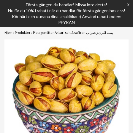
x
Första gången du handlar? Missa inte detta!
Nu får du 10% i rabatt när du handlar för första gången hos oss!
Kör hårt och utmana dina smaklökar :) Använd rabattkoden:
PEYKAN
Hjem
Produkter
Pistagenötter Akbari salt & saffran پسته اکبری زعفرانی