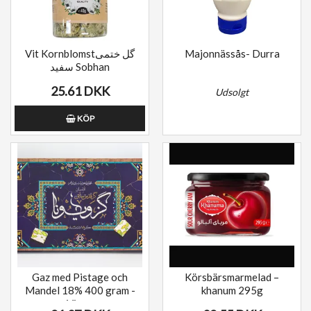
Vit Kornblomstگل ختمی
Majonnässås- Durra
سفید Sobhan
25.61 DKK
Udsolgt
KÖP
Lägg till i önskelista
Gaz med Pistage och
Körsbärsmarmelad –
Mandel 18% 400 gram -
khanum 295g
Viuna