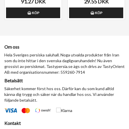
91.27 DKK
29.55 DKK
KÖP
KÖP
Om oss
Hela Sveriges persiska saluhall. Noga utvalda produkter från Iran
som du inte hittar i den svenska dagligvaruhandeln! Nu även
grossist av persiskmat. Tastypersia.se ägs och drivs av TastyOrient
AB med organisationsnummer: 559260-7914
Betalsätt
Säkerhet kommer först hos oss. Därför kan du som kund alltid
känna dig trygg och säker när du handlar hos oss. Vi använder
följande betalsätt.
Kontakt