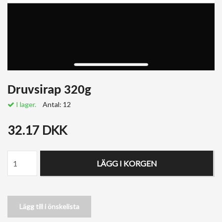
Druvsirap 320g
I lager.
Antal:
12
32.17 DKK
LÄGG I KORGEN
Lägg till i önskelista