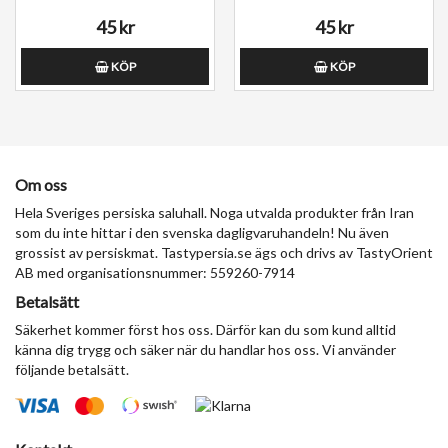
45 kr
45 kr
KÖP
KÖP
Om oss
Hela Sveriges persiska saluhall. Noga utvalda produkter från Iran
som du inte hittar i den svenska dagligvaruhandeln! Nu även
grossist av persiskmat. Tastypersia.se ägs och drivs av TastyOrient
AB med organisationsnummer: 559260-7914
Betalsätt
Säkerhet kommer först hos oss. Därför kan du som kund alltid
känna dig trygg och säker när du handlar hos oss. Vi använder
följande betalsätt.