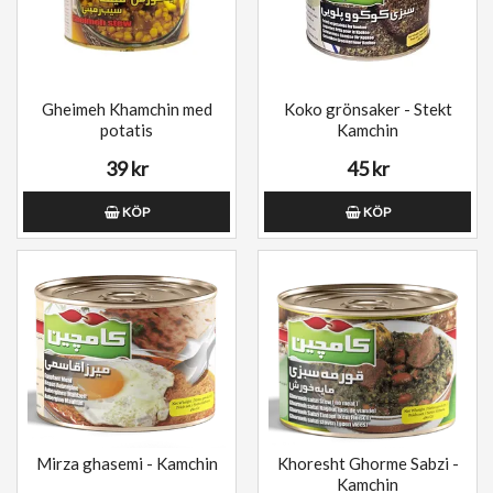
Gheimeh Khamchin med
Koko grönsaker - Stekt
potatis
Kamchin
39 kr
45 kr
KÖP
KÖP
Mirza ghasemi - Kamchin
Khoresht Ghorme Sabzi -
Kamchin