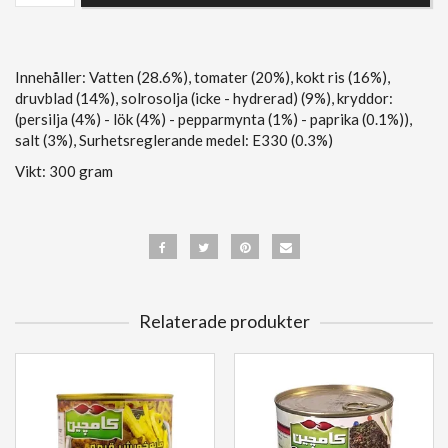
Innehåller: Vatten (28.6%), tomater (20%), kokt ris (16%),
druvblad (14%), solrosolja (icke - hydrerad) (9%), kryddor:
(persilja (4%) - lök (4%) - pepparmynta (1%) - paprika (0.1%)),
salt (3%), Surhetsreglerande medel: E330 (0.3%)
Vikt: 300 gram
Relaterade produkter