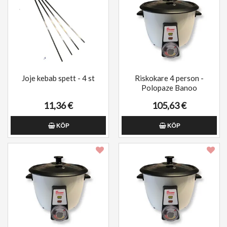
Joje kebab spett - 4 st
Riskokare 4 person -
Polopaze Banoo
11,36 €
105,63 €
KÖP
KÖP