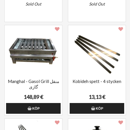
Sold Out
Sold Out
Manghal - Gasol Grill منقل
Kobideh spett - 4 stycken
گازی
148,89 €
13,13 €
KÖP
KÖP