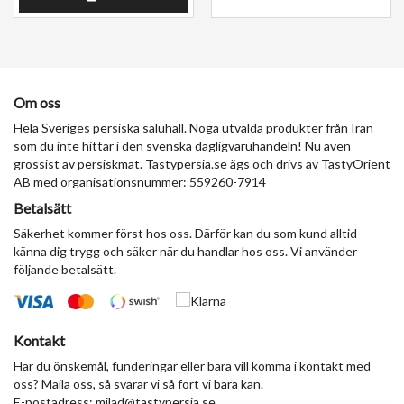
Om oss
Hela Sveriges persiska saluhall. Noga utvalda produkter från Iran
som du inte hittar i den svenska dagligvaruhandeln! Nu även
grossist av persiskmat. Tastypersia.se ägs och drivs av TastyOrient
AB med organisationsnummer: 559260-7914
Betalsätt
Säkerhet kommer först hos oss. Därför kan du som kund alltid
känna dig trygg och säker när du handlar hos oss. Vi använder
följande betalsätt.
Kontakt
Har du önskemål, funderingar eller bara vill komma i kontakt med
oss? Maila oss, så svarar vi så fort vi bara kan.
E-postadress:
milad@tastypersia.se