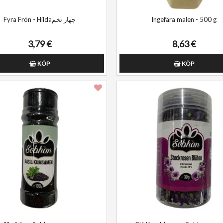
Fyra Frön - Hildaچهار تخم
Ingefära malen - 500 g
3,79 €
8,63 €
KÖP
KÖP