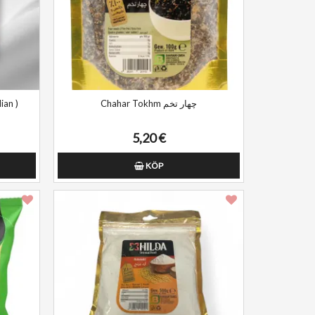
ian )
Chahar Tokhm چهار تخم
5,20 €
KÖP