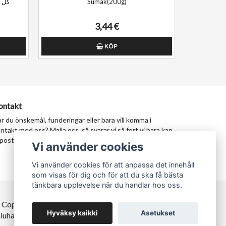
obhanگل ختمی
Sumak(200g)
3,44 €
KÖP
ontakt
r du önskemål, funderingar eller bara vill komma i
ntakt med oss? Maila oss, så svarar vi så fort vi bara kan.
postadress:
milad@tastypersia.se
Vi använder cookies
Vi använder cookies för att anpassa det innehåll
som visas för dig och för att du ska få bästa
tänkbara upplevelse när du handlar hos oss.
 Copyright TastyPersia - Hela Sveriges persiska
Hyväksy kaikki
Asetukset
luhall!