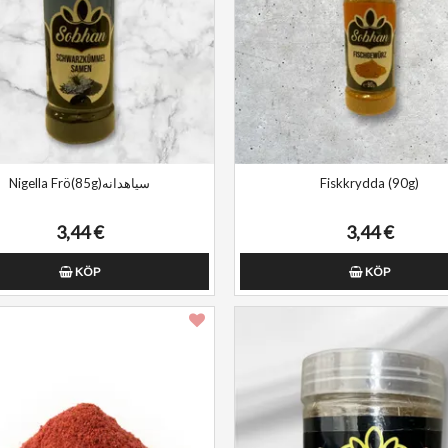
Nigella Frö(85g)سیاهدانه
Fiskkrydda (90g)
3,44 €
3,44 €
KÖP
KÖP