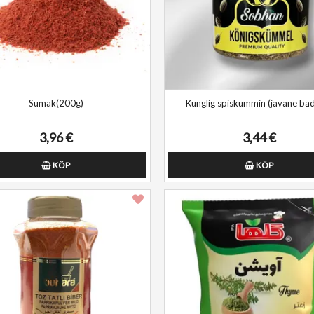
Sumak(200g)
Kunglig spiskummin (javane bad
3,96 €
3,44 €
KÖP
KÖP