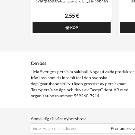
Svartpepparفلفل دانه.درشت سیاه Sobhan
2,55 €
KÖP
Om oss
Hela Sveriges persiska saluhall. Noga utvalda produkter
från Iran som du inte hittar i den svenska
dagligvaruhandeln! Nu även grossist av persiskmat.
Tastypersia.se ägs och drivs av TastyOrient AB med
organisationsnummer: 559260-7914
Anmäl dig till vårt nyhetsbrev
Prenumerer