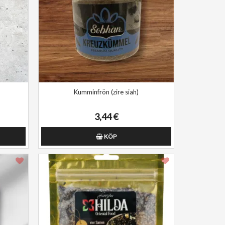
Kumminfrön (zire siah)
3,44 €
KÖP