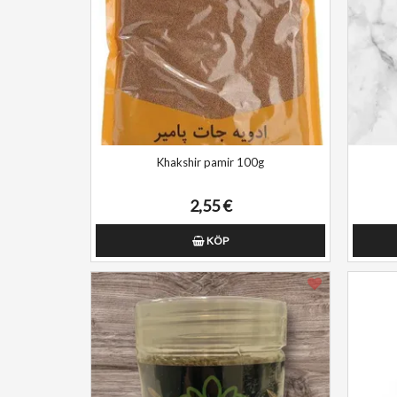
Khakshir pamir 100g
2,55 €
KÖP