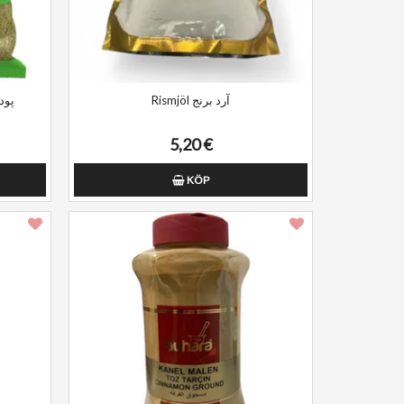
Rismjöl آرد برنج
پودر آوی
5,20 €
KÖP