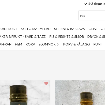
1-2 dagar l
RKADFRUKT
SYLT & MARMELAD
SHIRINI & BAKLAVA
OLIVER &
KER & FRUKT - SARD & TAZE
RIS & RESHTE & SMÖR
DRYCK & 
AFFRAN
HEM
KORV
BLOMMOR 🌷
KORV & PÅLÄGG
RUMI