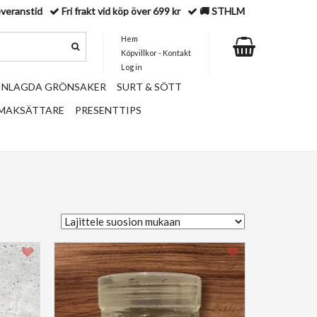
everanstid
Fri frakt vid köp över 699 kr
🚚 STHLM
Hem
Köpvillkor - Kontakt
Log in
 INLAGDA GRÖNSAKER
SURT & SÖTT
SMAKSÄTTARE
PRESENTTIPS