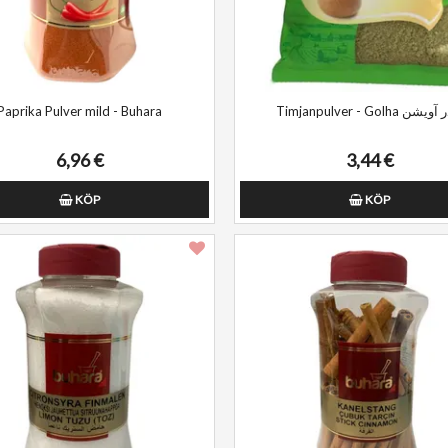
Paprika Pulver mild - Buhara
Timjanpulver - Golha شن
6,96 €
3,44 €
KÖP
KÖP