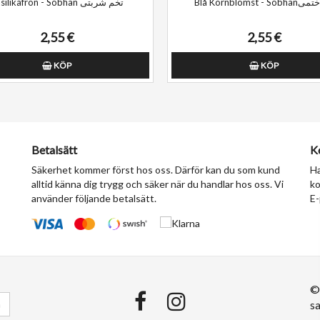
Blå Kornblomst - S
Basilikafrön - Sobhan تخم شربتی
2,55 €
2,55 €
KÖP
KÖP
Betalsätt
K
Säkerhet kommer först hos oss. Därför kan du som kund
Ha
alltid känna dig trygg och säker när du handlar hos oss. Vi
ko
använder följande betalsätt.
E-
©
a
sa