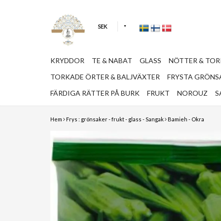
SEK
KRYDDOR
TE & NABAT
GLASS
NÖTTER & TO
TORKADE ÖRTER & BALJVÄXTER
FRYSTA GRÖNSA
FÄRDIGA RÄTTER PÅ BURK
FRUKT
NOROUZ
S
Hem
Frys : grönsaker - frukt - glass - Sangak
Bamieh - Okra