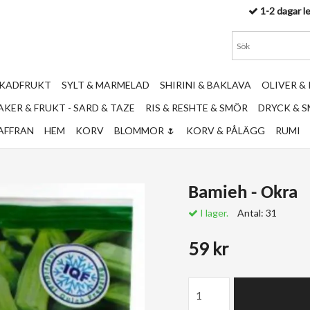
1-2 dagar l
RKADFRUKT
SYLT & MARMELAD
SHIRINI & BAKLAVA
OLIVER &
KER & FRUKT - SARD & TAZE
RIS & RESHTE & SMÖR
DRYCK & 
AFFRAN
HEM
KORV
BLOMMOR 🌷
KORV & PÅLÄGG
RUMI
Bamieh - Okra
I lager.
Antal:
31
59 kr