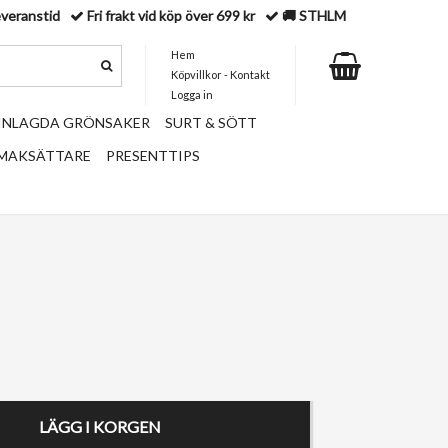
everanstid
Fri frakt vid köp över 699 kr
🚚 STHLM
Hem
Köpvillkor - Kontakt
Logga in
 INLAGDA GRÖNSAKER
SURT & SÖTT
SMAKSÄTTARE
PRESENTTIPS
LÄGG I KORGEN