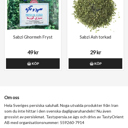
Sabzi Ghormeh Fryst
Sabzi Ash torkad
49 kr
29 kr
KÖP
KÖP
Om oss
Hela Sveriges persiska saluhall. Noga utvalda produkter från Iran
som du inte hittar i den svenska dagligvaruhandeln! Nu även
grossist av persiskmat. Tastypersia.se ägs och drivs av TastyOrient
AB med organisationsnummer: 559260-7914