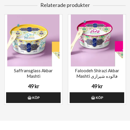
Relaterade produkter
Saffransglass Akbar
Faloodeh Shirazi Akbar
Mashti
Mashti فالوده شیرازی
49 kr
49 kr
KÖP
KÖP