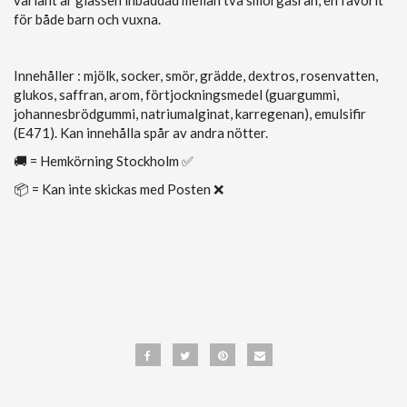
variant är glassen inbäddad mellan två smörgåsrån, en favorit
för både barn och vuxna.
Innehåller : mjölk, socker, smör, grädde, dextros, rosenvatten,
glukos, saffran, arom, förtjockningsmedel (guargummi,
johannesbrödgummi, natriumalginat, karregenan), emulsifir
(E471). Kan innehålla spår av andra nötter.
🚚 = Hemkörning Stockholm ✅
📦 = Kan inte skickas med Posten ❌