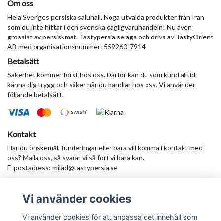
Om oss
Hela Sveriges persiska saluhall. Noga utvalda produkter från Iran
som du inte hittar i den svenska dagligvaruhandeln! Nu även
grossist av persiskmat. Tastypersia.se ägs och drivs av TastyOrient
AB med organisationsnummer: 559260-7914
Betalsätt
Säkerhet kommer först hos oss. Därför kan du som kund alltid
känna dig trygg och säker när du handlar hos oss. Vi använder
följande betalsätt.
Kontakt
Har du önskemål, funderingar eller bara vill komma i kontakt med
oss? Maila oss, så svarar vi så fort vi bara kan.
E-postadress:
milad@tastypersia.se
Vi använder cookies
Anmäl dig till vårt nyhetsbrev
Prenumerera
Vi använder cookies för att anpassa det innehåll som