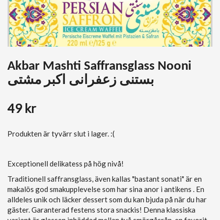
Akbar Mashti Saffransglass Nooni
بستنی زعفرانی اکبر مشتی
49 kr
Produkten är tyvärr slut i lager. :(
Exceptionell delikatess på hög nivå!
Traditionell saffransglass, även kallas "bastant sonati" är en
makalös god smakupplevelse som har sina anor i antikens . En
alldeles unik och läcker dessert som du kan bjuda på när du har
gäster. Garanterad festens stora snackis! Denna klassiska