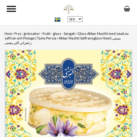
Hem
Frys : grönsaker - frukt - glass - Sangak
Glass Akbar Mashti med smak av
saffran och Pistage | Tasty Persia
Akbar Mashti Saffransglass Nooni بستنی
زعفرانی اکبر مشتی