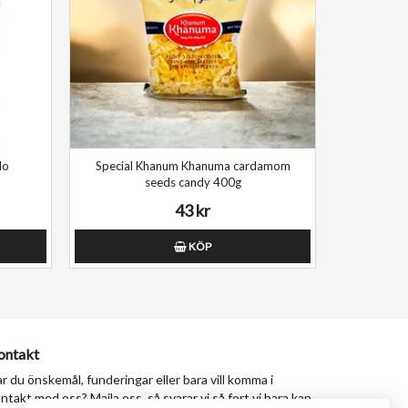
lo
Special Khanum Khanuma cardamom
seeds candy 400g
43 kr
KÖP
ontakt
r du önskemål, funderingar eller bara vill komma i
ntakt med oss? Maila oss, så svarar vi så fort vi bara kan.