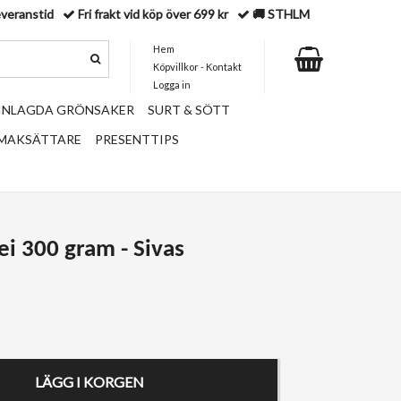
everanstid
Fri frakt vid köp över 699 kr
🚚 STHLM
Hem
Köpvillkor - Kontakt
Logga in
 INLAGDA GRÖNSAKER
SURT & SÖTT
SMAKSÄTTARE
PRESENTTIPS
ei 300 gram - Sivas
LÄGG I KORGEN