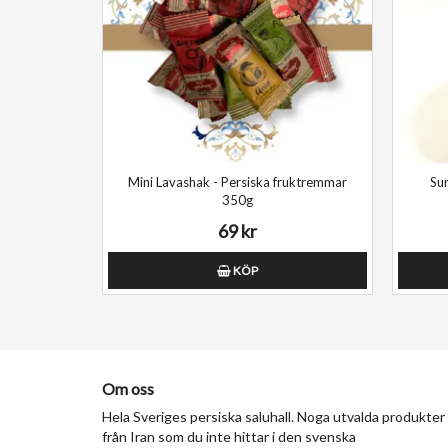
Mini Lavashak - Persiska fruktremmar
Su
350g
69 kr
KÖP
Om oss
Hela Sveriges persiska saluhall. Noga utvalda produkter
från Iran som du inte hittar i den svenska