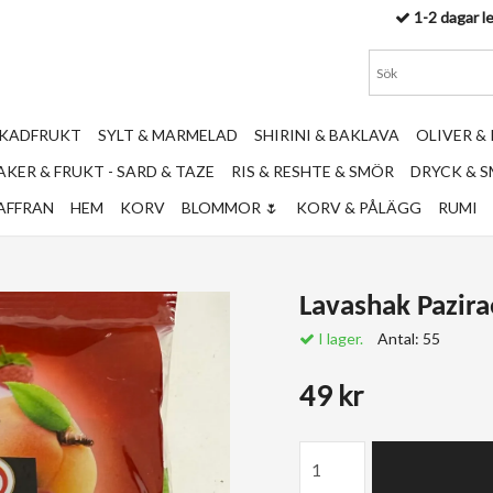
1-2 dagar l
RKADFRUKT
SYLT & MARMELAD
SHIRINI & BAKLAVA
OLIVER &
KER & FRUKT - SARD & TAZE
RIS & RESHTE & SMÖR
DRYCK & 
AFFRAN
HEM
KORV
BLOMMOR 🌷
KORV & PÅLÄGG
RUMI
Lavashak Pazira
I lager.
Antal:
55
49 kr