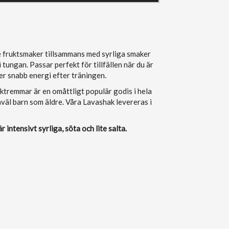
 fruktsmaker tillsammans med syrliga smaker
i tungan. Passar perfekt för tillfällen när du är
er snabb energi efter träningen.
uktremmar är en omåttligt populär godis i hela
väl barn som äldre. Våra Lavashak levereras i
r intensivt syrliga, söta och lite salta.