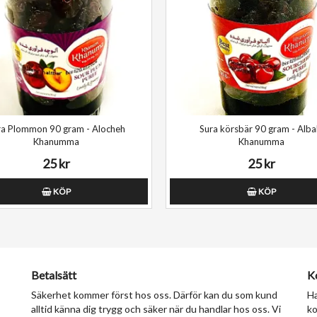
ra Plommon 90 gram - Alocheh
Sura körsbär 90 gram - Alba
Khanumma
Khanumma
25 kr
25 kr
KÖP
KÖP
Betalsätt
K
Säkerhet kommer först hos oss. Därför kan du som kund
Ha
alltid känna dig trygg och säker när du handlar hos oss. Vi
ko