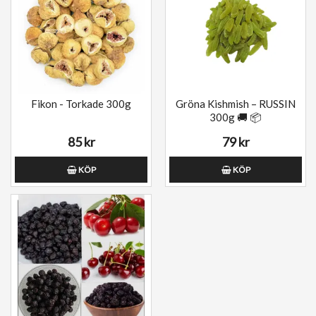
Fikon - Torkade 300g
Gröna Kishmish – RUSSIN
300g 🚚 📦
85 kr
79 kr
KÖP
KÖP