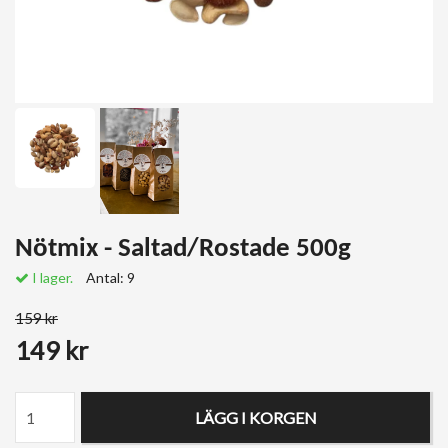
Nötmix - Saltad/Rostade 500g
I lager.
Antal:
9
159 kr
149 kr
LÄGG I KORGEN