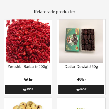
Relaterade produkter
Zereshk - Barbaris(200g)
Dadlar Dowlat 550g
56 kr
49 kr
KÖP
KÖP