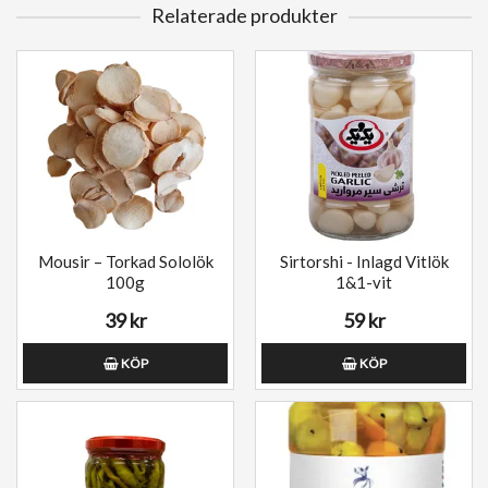
Relaterade produkter
Mousir – Torkad Sololök
Sirtorshi - Inlagd Vitlök
100g
1&1-vit
39 kr
59 kr
KÖP
KÖP