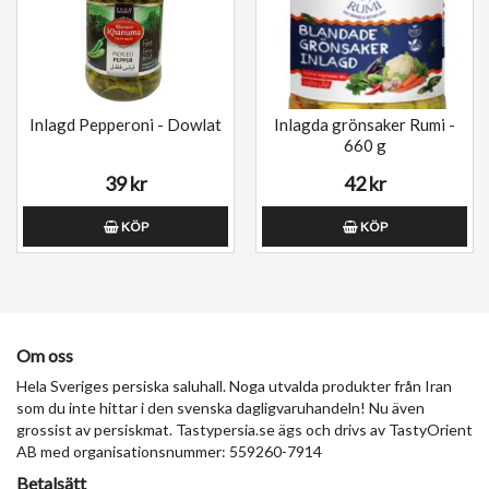
Inlagd Pepperoni - Dowlat
Inlagda grönsaker Rumi -
660 g
39 kr
42 kr
KÖP
KÖP
Om oss
Hela Sveriges persiska saluhall. Noga utvalda produkter från Iran
som du inte hittar i den svenska dagligvaruhandeln! Nu även
grossist av persiskmat. Tastypersia.se ägs och drivs av TastyOrient
AB med organisationsnummer: 559260-7914
Betalsätt