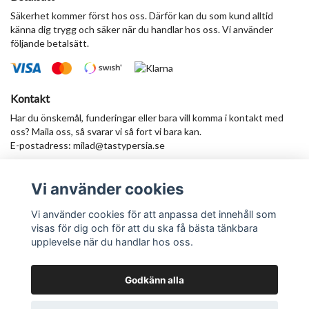
Säkerhet kommer först hos oss. Därför kan du som kund alltid
känna dig trygg och säker när du handlar hos oss. Vi använder
följande betalsätt.
Kontakt
Har du önskemål, funderingar eller bara vill komma i kontakt med
oss? Maila oss, så svarar vi så fort vi bara kan.
E-postadress:
milad@tastypersia.se
Vi använder cookies
Anmäl dig till vårt nyhetsbrev
Prenumerera
Vi använder cookies för att anpassa det innehåll som
visas för dig och för att du ska få bästa tänkbara
upplevelse när du handlar hos oss.
Godkänn alla
© Copyright TastyPersia - Hela Sveriges persiska saluhall!