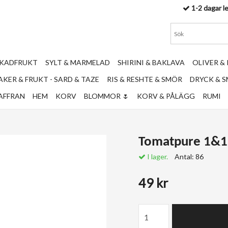
1-2 dagar l
RKADFRUKT
SYLT & MARMELAD
SHIRINI & BAKLAVA
OLIVER &
KER & FRUKT - SARD & TAZE
RIS & RESHTE & SMÖR
DRYCK & 
AFFRAN
HEM
KORV
BLOMMOR 🌷
KORV & PÅLÄGG
RUMI
Tomatpure 1&1 
I lager.
Antal:
86
49 kr