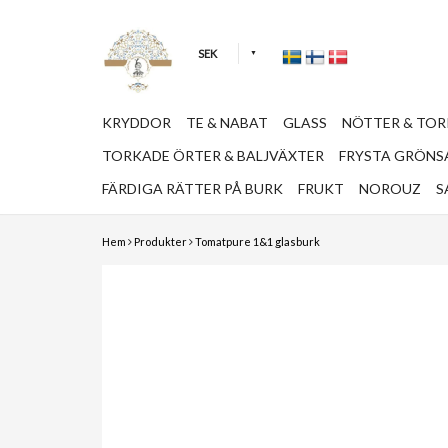
SEK
KRYDDOR
TE & NABAT
GLASS
NÖTTER & TO
TORKADE ÖRTER & BALJVÄXTER
FRYSTA GRÖNSA
FÄRDIGA RÄTTER PÅ BURK
FRUKT
NOROUZ
S
Hem
Produkter
Tomatpure 1&1 glasburk