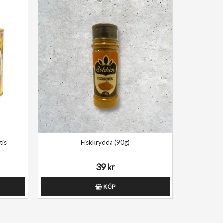
tis
Fiskkrydda (90g)
39 kr
KÖP