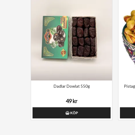
Dadlar Dowlat 550g
Pistage
49 kr
KÖP