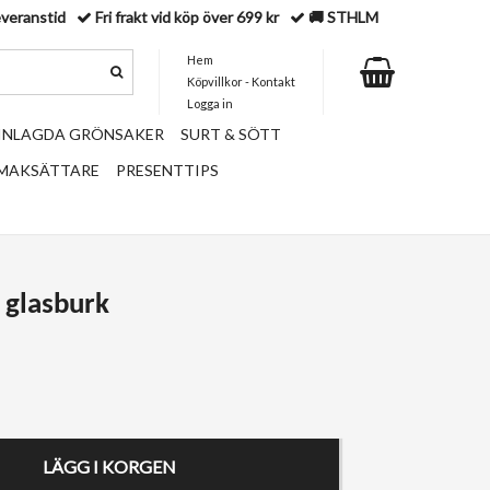
everanstid
Fri frakt vid köp över 699 kr
🚚 STHLM
Hem
Köpvillkor - Kontakt
Logga in
 INLAGDA GRÖNSAKER
SURT & SÖTT
SMAKSÄTTARE
PRESENTTIPS
glasburk
LÄGG I KORGEN