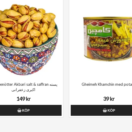
nötter Akbari salt & saffran پسته
Gheimeh Khamchin med pota
اکبری زعفرانی
149 kr
39 kr
KÖP
KÖP