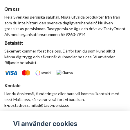
Om oss
Hela Sveriges persiska saluhall. Noga utvalda produkter från Iran
som du inte hittar i den svenska dagligvaruhandeln! Nu även
grossist av persiskmat. Tastypersia.se ägs och drivs av TastyOrient
AB med organisationsnummer: 559260-7914
Betalsätt
Säkerhet kommer först hos oss. Därför kan du som kund alltid
känna dig trygg och säker när du handlar hos oss. Vi använder
följande betalsätt.
Kontakt
Har du önskemål, funderingar eller bara vill komma i kontakt med
oss? Maila oss, så svarar vi så fort vi bara kan.
E-postadress:
milad@tastypersia.se
Vi använder cookies
Anmäl dig till vårt nyhetsbrev