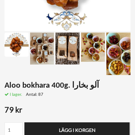
Aloo bokhara 400g. آلو بخارا
I lager.
Antal:
87
79 kr
LÄGG I KORGEN