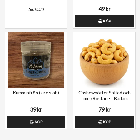
49 kr
Slutsåld
KÖP
Kumminfrön (zire siah)
Cashewnötter Saltad och
lime /Rostade - Badam
hendi - 300g
39 kr
79 kr
KÖP
KÖP