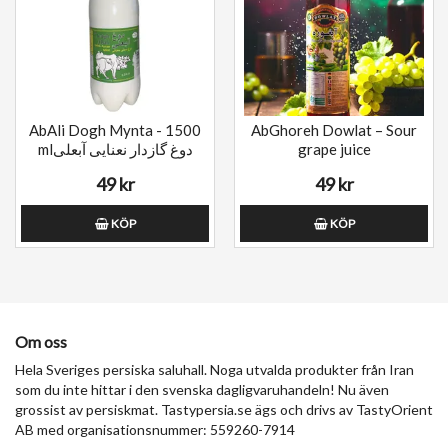
AbAli Dogh Mynta - 1500
AbGhoreh Dowlat – Sour
mlدوغ گازدار نعنایی آبعلی
grape juice
49 kr
49 kr
KÖP
KÖP
Om oss
Hela Sveriges persiska saluhall. Noga utvalda produkter från Iran
som du inte hittar i den svenska dagligvaruhandeln! Nu även
grossist av persiskmat. Tastypersia.se ägs och drivs av TastyOrient
AB med organisationsnummer: 559260-7914