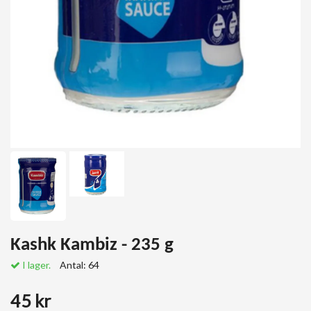
Kashk Kambiz - 235 g
I lager.
Antal:
64
45 kr