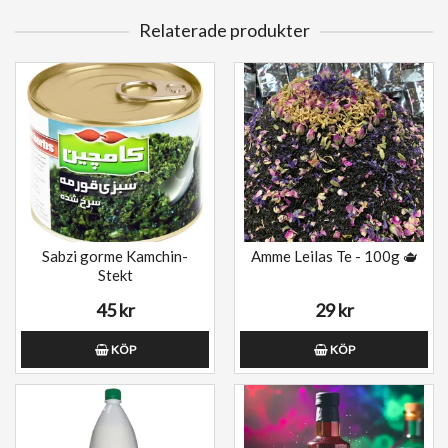
Relaterade produkter
Sabzi gorme Kamchin-
Amme Leilas Te - 100g 🫖
Stekt
45 kr
29 kr
KÖP
KÖP