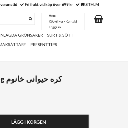
everanstid
Fri frakt vid köp över 699 kr
🚚 STHLM
Hem
Köpvillkor - Kontakt
Logga in
 INLAGDA GRÖNSAKER
SURT & SÖTT
SMAKSÄTTARE
PRESENTTIPS
Klarat smör 500g کره حیوانی خانوم
LÄGG I KORGEN