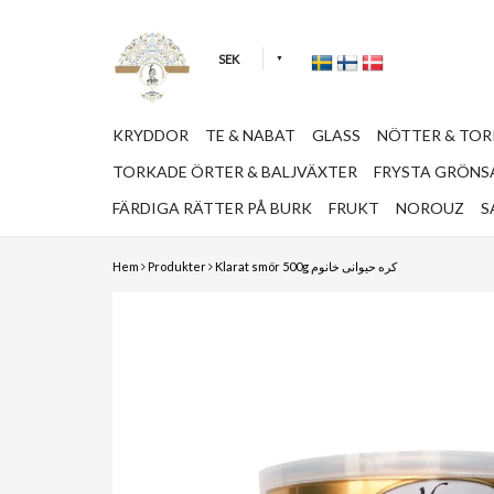
SEK
KRYDDOR
TE & NABAT
GLASS
NÖTTER & TO
TORKADE ÖRTER & BALJVÄXTER
FRYSTA GRÖNSA
FÄRDIGA RÄTTER PÅ BURK
FRUKT
NOROUZ
S
Hem
Produkter
Klarat smör 500g کره حیوانی خانوم