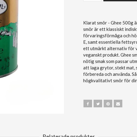
Klarat smör - Ghee 500g ä
smör är ett klassiskt indis
förvaringsförmåga och höga
E, samt essentiella fetts
ett utmärkt alternativ för
veganskt produkt. Ghee smö
nötig smak som passar utmä
att laga grytor, stekt mat,
förbereda och använda. Så 
högkvalitativt smör för di
Relaterade produkter