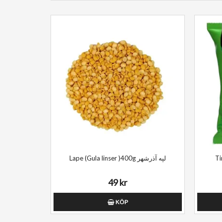
Lape (Gula linser )400g لپه آذرشهر
49 kr
KÖP