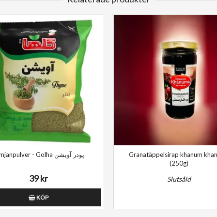
Timjanpulver - Golha پودر آویشن
Granatäppelsirap khanum kha
(250g)
39 kr
Slutsåld
KÖP