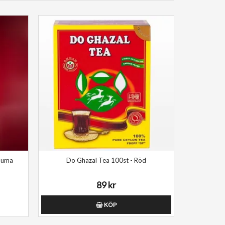
numa
Do Ghazal Tea 100st - Röd
89 kr
KÖP