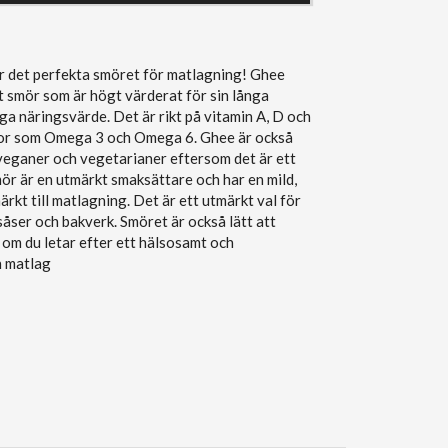
r det perfekta smöret för matlagning! Ghee
kt smör som är högt värderat för sin långa
 näringsvärde. Det är rikt på vitamin A, D och
yror som Omega 3 och Omega 6. Ghee är också
 veganer och vegetarianer eftersom det är ett
r är en utmärkt smaksättare och har en mild,
rkt till matlagning. Det är ett utmärkt val för
 såser och bakverk. Smöret är också lätt att
om du letar efter ett hälsosamt och
n matlag