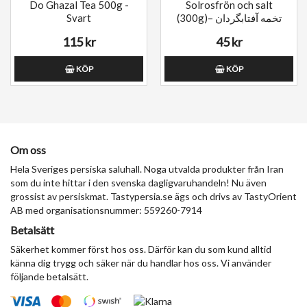
Do Ghazal Tea 500g -
Solrosfrön och salt
Svart
(300g)– تخمه آفتابگردان
115 kr
45 kr
KÖP
KÖP
Om oss
Hela Sveriges persiska saluhall. Noga utvalda produkter från Iran
som du inte hittar i den svenska dagligvaruhandeln! Nu även
grossist av persiskmat. Tastypersia.se ägs och drivs av TastyOrient
AB med organisationsnummer: 559260-7914
Betalsätt
Säkerhet kommer först hos oss. Därför kan du som kund alltid
känna dig trygg och säker när du handlar hos oss. Vi använder
följande betalsätt.