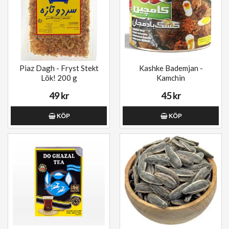
Piaz Dagh - Fryst Stekt
Kashke Bademjan -
Lök! 200 g
Kamchin
49 kr
45 kr
KÖP
KÖP