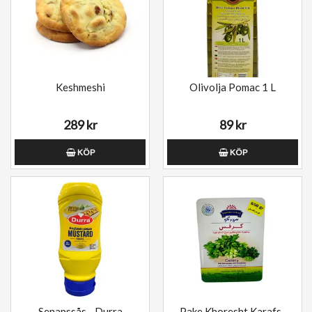
Keshmeshi
Olivolja Pomac 1 L
289 kr
89 kr
KÖP
KÖP
Senapssås - Durra
Pake Khoresht Karafs-