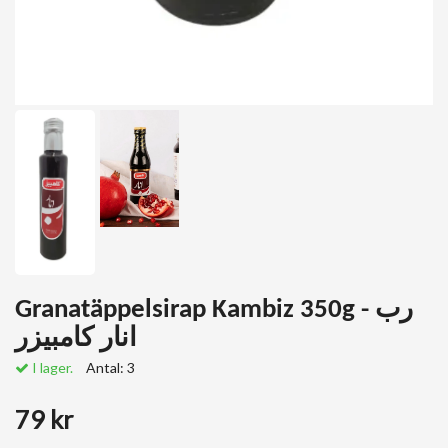
Granatäppelsirap Kambiz 350g - رب
انار کامبیزر
I lager.
Antal:
3
79 kr