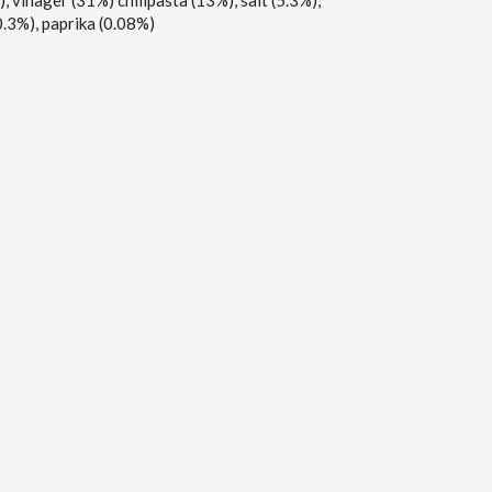
, vinäger (31%) chilipasta (13%), salt (5.3%),
0.3%), paprika (0.08%)