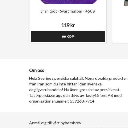
Shah toot - Svart mullbär - 450 g
119 kr
KÖP
Om oss
Hela Sveriges persiska saluhall. Noga utvalda produkter
från Iran som du inte hittar i den svenska
dagligvaruhandeln! Nu även grossist av persiskmat.
Tastypersia.se ägs och drivs av TastyOrient AB med
organisationsnummer: 559260-7914
Anmäl dig till vårt nyhetsbrev