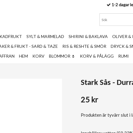
1-2 dagar l
RKADFRUKT
SYLT & MARMELAD
SHIRINI & BAKLAVA
OLIVER &
KER & FRUKT - SARD & TAZE
RIS & RESHTE & SMÖR
DRYCK & 
AFFRAN
HEM
KORV
BLOMMOR 🌷
KORV & PÅLÄGG
RUMI
Stark Sås - Durr
25 kr
Produkten är tyvärr slut i la