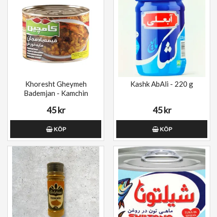
Khoresht Gheymeh
Kashk AbAli - 220 g
Bademjan - Kamchin
45 kr
45 kr
KÖP
KÖP