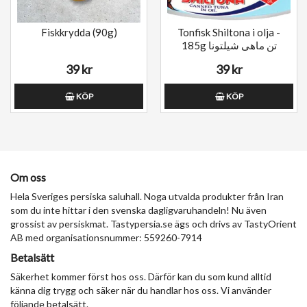
Fiskkrydda (90g)
Tonfisk Shiltona i olja -
185g تن ماهی شیلتونا
39 kr
39 kr
KÖP
KÖP
Om oss
Hela Sveriges persiska saluhall. Noga utvalda produkter från Iran
som du inte hittar i den svenska dagligvaruhandeln! Nu även
grossist av persiskmat. Tastypersia.se ägs och drivs av TastyOrient
AB med organisationsnummer: 559260-7914
Betalsätt
Säkerhet kommer först hos oss. Därför kan du som kund alltid
känna dig trygg och säker när du handlar hos oss. Vi använder
följande betalsätt.