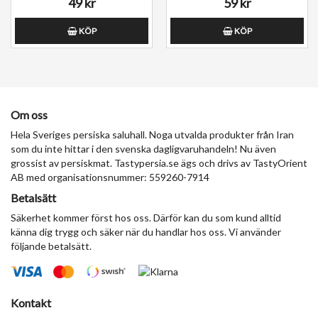
49 kr
59 kr
KÖP
KÖP
Om oss
Hela Sveriges persiska saluhall. Noga utvalda produkter från Iran
som du inte hittar i den svenska dagligvaruhandeln! Nu även
grossist av persiskmat. Tastypersia.se ägs och drivs av TastyOrient
AB med organisationsnummer: 559260-7914
Betalsätt
Säkerhet kommer först hos oss. Därför kan du som kund alltid
känna dig trygg och säker när du handlar hos oss. Vi använder
följande betalsätt.
Kontakt