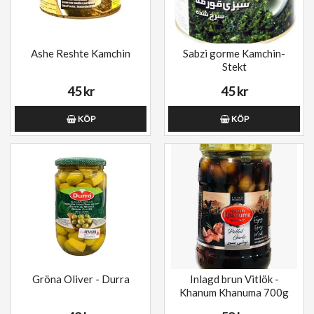
Ashe Reshte Kamchin
Sabzi gorme Kamchin-
Stekt
45 kr
45 kr
KÖP
KÖP
Gröna Oliver - Durra
Inlagd brun Vitlök -
Khanum Khanuma 700g