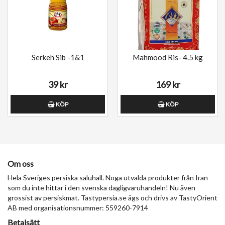
Serkeh Sib -1&1
Mahmood Ris- 4.5 kg
39 kr
169 kr
KÖP
KÖP
Om oss
Hela Sveriges persiska saluhall. Noga utvalda produkter från Iran
som du inte hittar i den svenska dagligvaruhandeln! Nu även
grossist av persiskmat. Tastypersia.se ägs och drivs av TastyOrient
AB med organisationsnummer: 559260-7914
Betalsätt