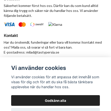
Säkerhet kommer först hos oss. Därför kan du som kund alltid
känna dig trygg och säker när du handlar hos oss. Vi använder
följande betalsätt.
Kontakt
Har du önskemål, funderingar eller bara vill komma i kontakt med
oss? Maila oss, så svarar vi så fort vi bara kan.
E-postadress:
milad@tastypersia.se
Vi använder cookies
Anmäl dig till vårt nyhetsbrev
Prenumerera
Vi använder cookies för att anpassa det innehåll som
visas för dig och för att du ska få bästa tänkbara
upplevelse när du handlar hos oss.
Godkänn alla
© Copyright TastyPersia - Hela Sveriges persiska saluhall!