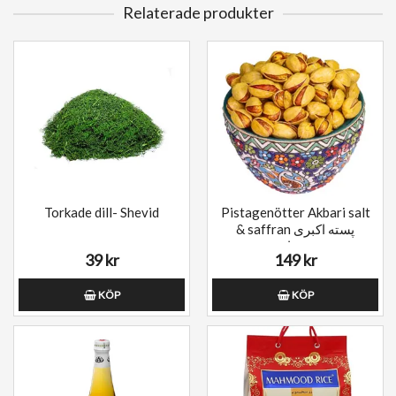
Relaterade produkter
Torkade dill- Shevid
Pistagenötter Akbari salt
& saffran پسته اکبری
زعفرانی
39 kr
149 kr
KÖP
KÖP