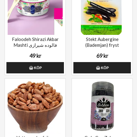
Faloodeh Shirazi Akbar
Stekt Aubergine
Mashti فالوده شیرازی
(Bademjan) fryst
49 kr
69 kr
KÖP
KÖP