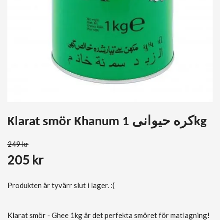
Klarat smör Khanum کره حیوانی 1kg
249 kr
205 kr
Produkten är tyvärr slut i lager. :(
Klarat smör - Ghee 1kg är det perfekta smöret för matlagning!