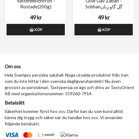
Vattenmelonfrön -
Gole Gav Zaban -
Rostade(200g)
Sobhanگل گاو زبان
49 kr
49 kr
KÖP
KÖP
Om oss
Hela Sveriges persiska saluhall. Noga utvalda produkter från Iran
som du inte hittar i den svenska dagligvaruhandeln! Nu även
grossist av persiskmat. Tastypersia.se ägs och drivs av TastyOrient
AB med organisationsnummer: 559260-7914
Betalsätt
Säkerhet kommer först hos oss. Därför kan du som kund alltid
känna dig trygg och säker när du handlar hos oss. Vi använder
följande betalsätt.