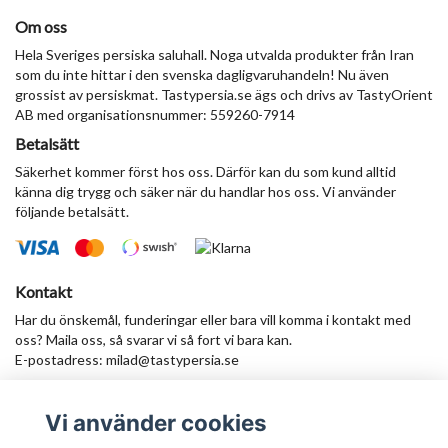
Om oss
Hela Sveriges persiska saluhall. Noga utvalda produkter från Iran
som du inte hittar i den svenska dagligvaruhandeln! Nu även
grossist av persiskmat. Tastypersia.se ägs och drivs av TastyOrient
AB med organisationsnummer: 559260-7914
Betalsätt
Säkerhet kommer först hos oss. Därför kan du som kund alltid
känna dig trygg och säker när du handlar hos oss. Vi använder
följande betalsätt.
Kontakt
Har du önskemål, funderingar eller bara vill komma i kontakt med
oss? Maila oss, så svarar vi så fort vi bara kan.
E-postadress:
milad@tastypersia.se
Vi använder cookies
Anmäl dig till vårt nyhetsbrev