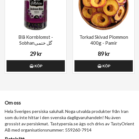
Blå Kornblomst -
Torkad Skivad Plommon
Sobhanگل ختمی
400g - Pamir
29 kr
89 kr
KÖP
KÖP
Om oss
Hela Sveriges persiska saluhall. Noga utvalda produkter från Iran
som du inte hittar i den svenska dagligvaruhandeln! Nu även
grossist av persiskmat. Tastypersia.se ägs och drivs av TastyOrient
AB med organisationsnummer: 559260-7914
Betalsätt