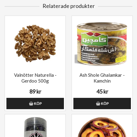
Relaterade produkter
Valnötter Naturella -
Ash Shole Ghalamkar -
Gerdoo 500g
Kamchin
89 kr
45 kr
KÖP
KÖP