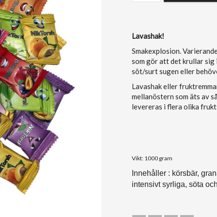
Lavashak!
Smakexplosion. Varierande
som gör att det krullar sig 
söt/surt sugen eller behöv
Lavashak eller fruktremmar
mellanöstern som äts av så
levereras i flera olika fr
Vikt: 1000 gram
Innehåller : körsbär, gra
intensivt syrliga, söta och