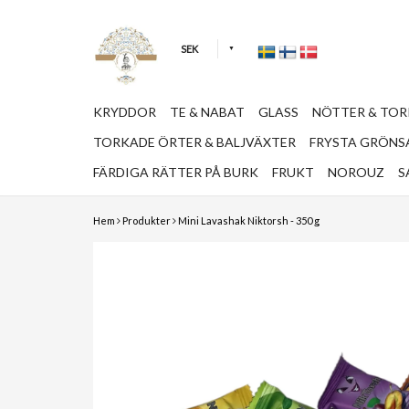
SEK
KRYDDOR
TE & NABAT
GLASS
NÖTTER & TO
TORKADE ÖRTER & BALJVÄXTER
FRYSTA GRÖNSA
FÄRDIGA RÄTTER PÅ BURK
FRUKT
NOROUZ
S
Hem
Produkter
Mini Lavashak Niktorsh - 350 g