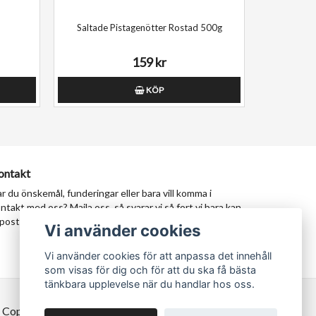
Saltade Pistagenötter Rostad 500g
159 kr
KÖP
ontakt
r du önskemål, funderingar eller bara vill komma i
ntakt med oss? Maila oss, så svarar vi så fort vi bara kan.
postadress:
milad@tastypersia.se
Vi använder cookies
Vi använder cookies för att anpassa det innehåll
som visas för dig och för att du ska få bästa
tänkbara upplevelse när du handlar hos oss.
 Copyright TastyPersia - Hela Sveriges persiska