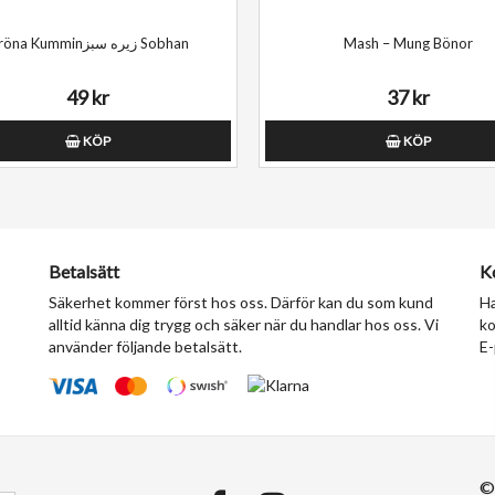
Gröna Kumminزیره سبز Sobhan
Mash – Mung Bönor
49 kr
37 kr
KÖP
KÖP
Betalsätt
K
Säkerhet kommer först hos oss. Därför kan du som kund
Ha
alltid känna dig trygg och säker när du handlar hos oss. Vi
ko
använder följande betalsätt.
E-
©