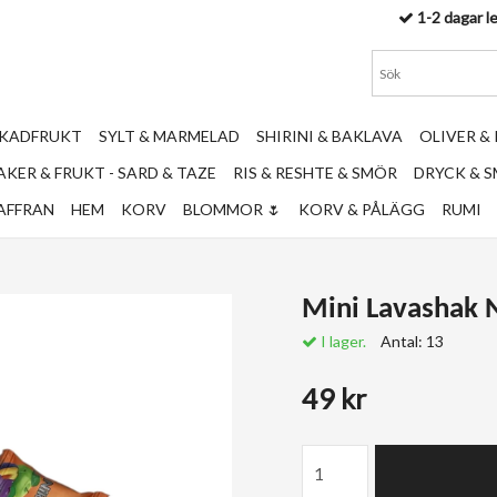
1-2 dagar l
RKADFRUKT
SYLT & MARMELAD
SHIRINI & BAKLAVA
OLIVER &
KER & FRUKT - SARD & TAZE
RIS & RESHTE & SMÖR
DRYCK & 
AFFRAN
HEM
KORV
BLOMMOR 🌷
KORV & PÅLÄGG
RUMI
Mini Lavashak N
I lager.
Antal:
13
49 kr