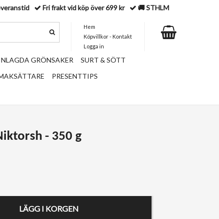
everanstid
Fri frakt vid köp över 699 kr
🚚 STHLM
Hem
Köpvillkor - Kontakt
Logga in
 INLAGDA GRÖNSAKER
SURT & SÖTT
SMAKSÄTTARE
PRESENTTIPS
iktorsh - 350 g
LÄGG I KORGEN