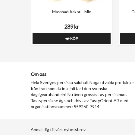
Mashhadi kakor – Mix
289 kr
KÖP
Om oss
Hela Sveriges persiska saluhall. Noga utvalda produkter
från Iran som du inte hittar i den svenska
dagligvaruhandeln! Nu även grossist av persiskmat.
Tastypersia.se ägs och drivs av TastyOrient AB med
organisationsnummer: 559260-7914
Anmäl dig till vårt nyhetsbrev