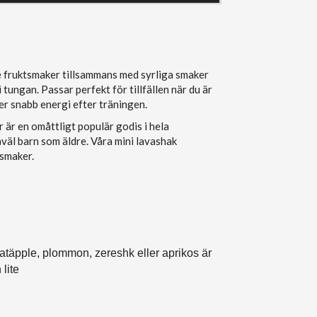
 fruktsmaker tillsammans med syrliga smaker
i tungan. Passar perfekt för tillfällen när du är
er snabb energi efter träningen.
 är en omåttligt populär godis i hela
väl barn som äldre. Våra mini lavashak
uktsmaker.
natäpple, plommon, zereshk eller aprikos är
 lite