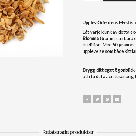
Upplev Orientens Mystik
Låt varje klunk av detta exo
Blomma te
är mer än bara 
tradition. Med
50 gram
av 
upplevelse som både kittlar
Brygg ditt eget ögonblick 
och ta del av en tusenårig t
Relaterade produkter