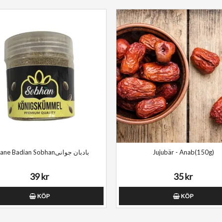
Javane Badian Sobhanبادبان جوانی
Jujubär - Anab(150g)
39 kr
35 kr
KÖP
KÖP