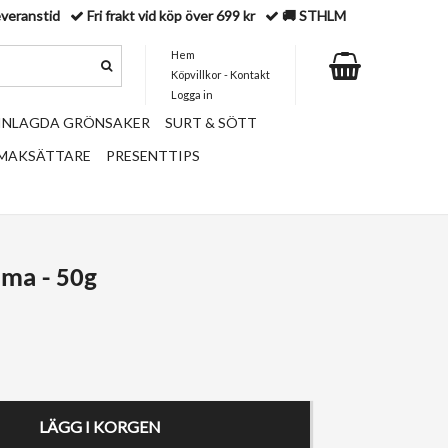
everanstid
Fri frakt vid köp över 699 kr
🚚 STHLM
Hem
Köpvillkor - Kontakt
Logga in
 INLAGDA GRÖNSAKER
SURT & SÖTT
SMAKSÄTTARE
PRESENTTIPS
ma - 50g
LÄGG I KORGEN