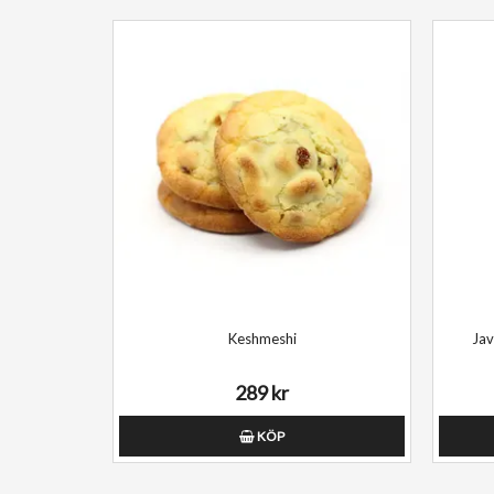
Keshmeshi
289 kr
KÖP