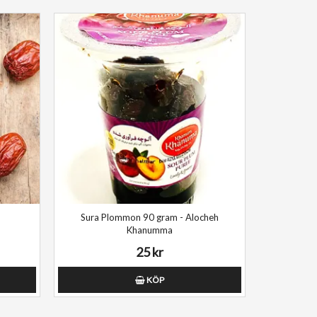
Sura Plommon 90 gram - Alocheh
Khanumma
25 kr
KÖP