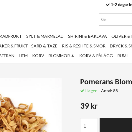
1-2 dagar l
RKADFRUKT
SYLT & MARMELAD
SHIRINI & BAKLAVA
OLIVER &
KER & FRUKT - SARD & TAZE
RIS & RESHTE & SMÖR
DRYCK & 
AFFRAN
HEM
KORV
BLOMMOR 🌷
KORV & PÅLÄGG
RUMI
Pomerans Blom
I lager.
Antal:
88
39 kr