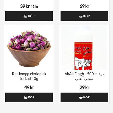
39 kr
69 kr
41 kr
KÖP
KÖP
Ros knopp ekologisk
AbAli Dogh - 500 mlدوغ
torkad 40g
سنتی آبعلی
49 kr
29 kr
KÖP
KÖP