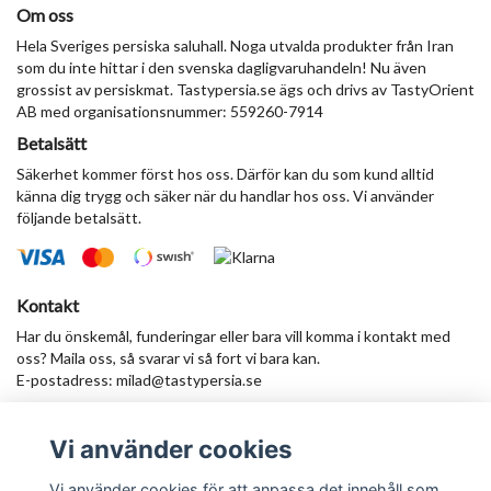
Om oss
Hela Sveriges persiska saluhall. Noga utvalda produkter från Iran
som du inte hittar i den svenska dagligvaruhandeln! Nu även
grossist av persiskmat. Tastypersia.se ägs och drivs av TastyOrient
AB med organisationsnummer: 559260-7914
Betalsätt
Säkerhet kommer först hos oss. Därför kan du som kund alltid
känna dig trygg och säker när du handlar hos oss. Vi använder
följande betalsätt.
Kontakt
Har du önskemål, funderingar eller bara vill komma i kontakt med
oss? Maila oss, så svarar vi så fort vi bara kan.
E-postadress:
milad@tastypersia.se
Vi använder cookies
Anmäl dig till vårt nyhetsbrev
Prenumerera
Vi använder cookies för att anpassa det innehåll som