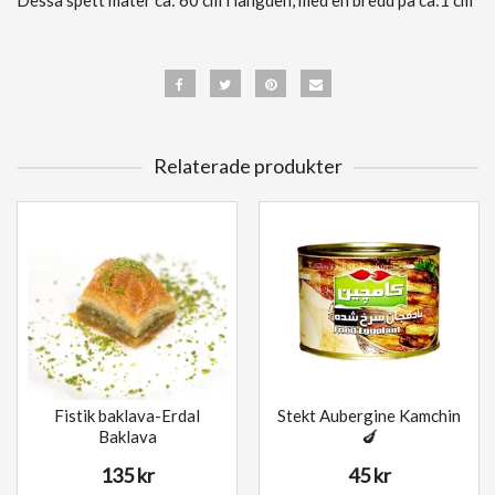
Dessa spett mäter ca: 60 cm i längden, med en bredd på ca:1 cm
Relaterade produkter
Fistik baklava-Erdal
Stekt Aubergine Kamchin
Baklava
🍆
135 kr
45 kr