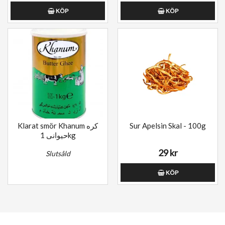
KÖP
KÖP
Klarat smör Khanum کره
Sur Apelsin Skal - 100g
حیوانی 1kg
29 kr
Slutsåld
KÖP