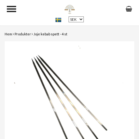
Hem
Produkter
Joje kebab spett - 4 st