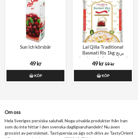
Sun Ich körsbär
Lal Qilla Traditional
Basmati Ris 1kg برنج
باسماتی ۲ سال کهنه با عطر
49 kr
49 kr
و مزه ایرانی
59 kr
KÖP
KÖP
Om oss
Hela Sveriges persiska saluhall. Noga utvalda produkter från Iran
som du inte hittar i den svenska dagligvaruhandeln! Nu även
grossist av persiskmat. Tastypersia.se ägs och drivs av TastyOrient