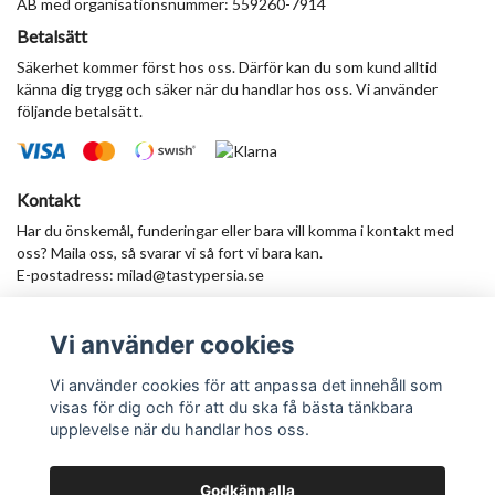
AB med organisationsnummer: 559260-7914
Betalsätt
Säkerhet kommer först hos oss. Därför kan du som kund alltid
känna dig trygg och säker när du handlar hos oss. Vi använder
följande betalsätt.
Kontakt
Har du önskemål, funderingar eller bara vill komma i kontakt med
oss? Maila oss, så svarar vi så fort vi bara kan.
E-postadress:
milad@tastypersia.se
Vi använder cookies
Anmäl dig till vårt nyhetsbrev
Prenumerera
Vi använder cookies för att anpassa det innehåll som
visas för dig och för att du ska få bästa tänkbara
upplevelse när du handlar hos oss.
Godkänn alla