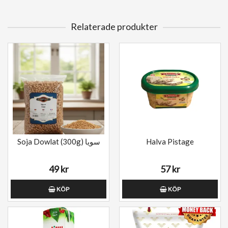
Relaterade produkter
Soja Dowlat (300g) سویا
Halva Pistage
49 kr
57 kr
KÖP
KÖP