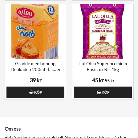
Grädde med honung
Lal Qilla Super premium
Dehkadeh 200ml -خامه با
Basmati Ris 1kg
عسل دهکده
39 kr
45 kr
55 kr
KÖP
KÖP
Om oss
Hela Sveriges persiska saluhall. Noga utvalda produkter från Iran