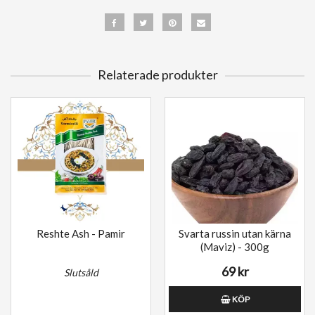
Relaterade produkter
Reshte Ash - Pamir
Svarta russin utan kärna
(Maviz) - 300g
69 kr
Slutsåld
KÖP