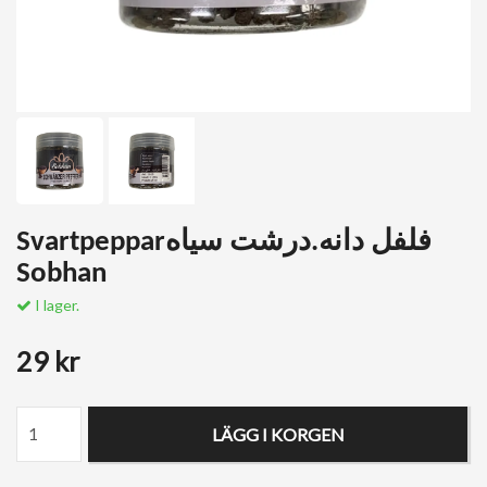
Svartpepparفلفل دانه.درشت سیاه
Sobhan
I lager.
29 kr
LÄGG I KORGEN