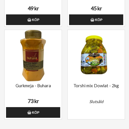
49 kr
45 kr
KÖP
KÖP
Gurkmeja - Buhara
Torshi mix Dowlat - 2kg
73 kr
Slutsåld
KÖP