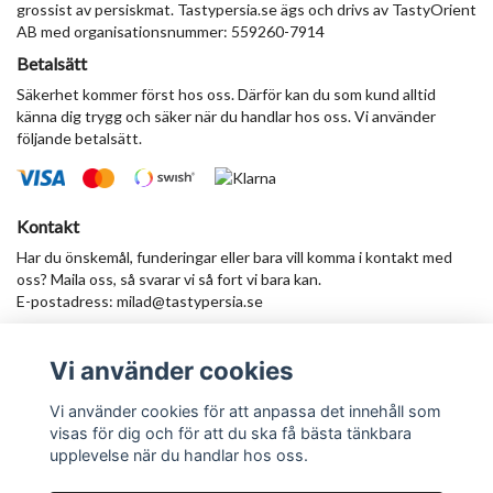
grossist av persiskmat. Tastypersia.se ägs och drivs av TastyOrient
AB med organisationsnummer: 559260-7914
Betalsätt
Säkerhet kommer först hos oss. Därför kan du som kund alltid
känna dig trygg och säker när du handlar hos oss. Vi använder
följande betalsätt.
Kontakt
Har du önskemål, funderingar eller bara vill komma i kontakt med
oss? Maila oss, så svarar vi så fort vi bara kan.
E-postadress:
milad@tastypersia.se
Vi använder cookies
Anmäl dig till vårt nyhetsbrev
Prenumerera
Vi använder cookies för att anpassa det innehåll som
visas för dig och för att du ska få bästa tänkbara
upplevelse när du handlar hos oss.