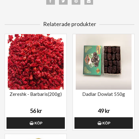
Relaterade produkter
Zereshk - Barbaris(200g)
Dadlar Dowlat 550g
56 kr
49 kr
KÖP
KÖP