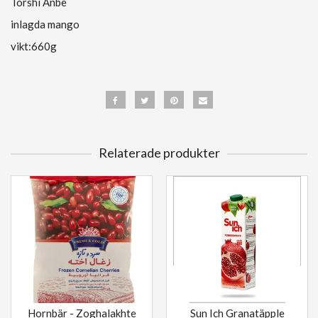
Torshi Anbe
inlagda mango
vikt:660g
Relaterade produkter
Hornbär - Zoghalakhte
Sun Ich Granatäpple