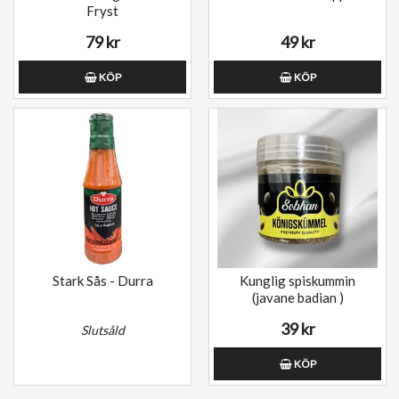
Fryst
79 kr
49 kr
KÖP
KÖP
Stark Sås - Durra
Kunglig spiskummin
(javane badian )
39 kr
Slutsåld
KÖP