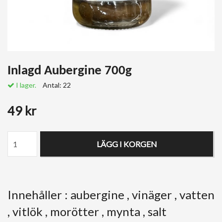
Inlagd Aubergine 700g
I lager.
Antal:
22
49 kr
LÄGG I KORGEN
Innehåller : aubergine , vinäger , vatten
, vitlök , morötter , mynta , salt