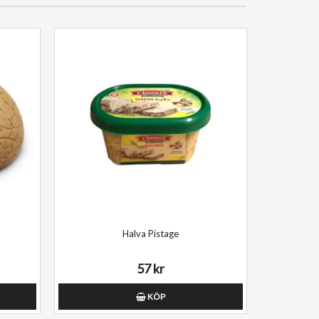
Halva Pistage
57 kr
KÖP