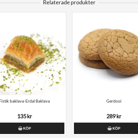
Relaterade produkter
Fistik baklava-Erdal Baklava
Gerdooi
135 kr
289 kr
KÖP
KÖP