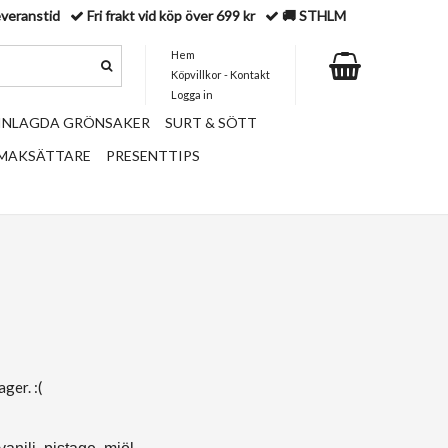
everanstid
Fri frakt vid köp över 699 kr
🚚 STHLM
Hem
Köpvillkor - Kontakt
Logga in
 INLAGDA GRÖNSAKER
SURT & SÖTT
SMAKSÄTTARE
PRESENTTIPS
ger. :(