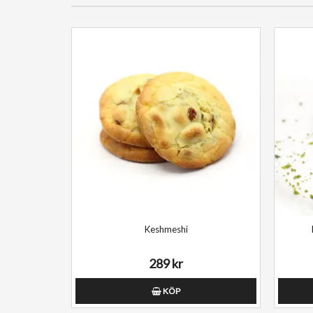
Keshmeshi
289 kr
KÖP