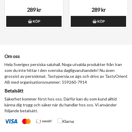
289 kr
289 kr
KÖP
KÖP
Om oss
Hela Sveriges persiska saluhall. Noga utvalda produkter från Iran
som du inte hittar i den svenska dagligvaruhandeln! Nu även
grossist av persiskmat. Tastypersia.se ägs och drivs av TastyOrient
AB med organisationsnummer: 559260-7914
Betalsätt
Säkerhet kommer först hos oss. Därför kan du som kund alltid
känna dig trygg och säker när du handlar hos oss. Vi använder
följande betalsätt.