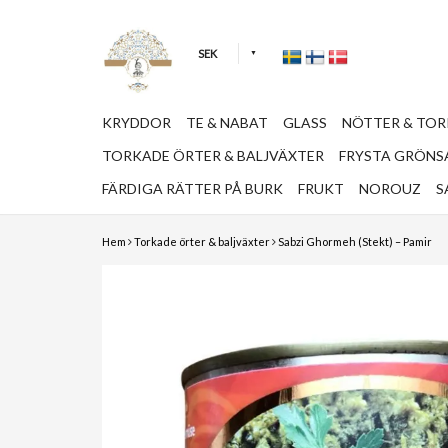
SEK
KRYDDOR
TE & NABAT
GLASS
NÖTTER & TO
TORKADE ÖRTER & BALJVÄXTER
FRYSTA GRÖNSA
FÄRDIGA RÄTTER PÅ BURK
FRUKT
NOROUZ
S
Hem
Torkade örter & baljväxter
Sabzi Ghormeh (Stekt) – Pamir