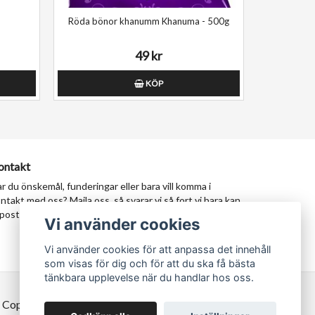
Röda bönor khanumm Khanuma - 500g
49 kr
KÖP
ontakt
r du önskemål, funderingar eller bara vill komma i
ntakt med oss? Maila oss, så svarar vi så fort vi bara kan.
postadress:
milad@tastypersia.se
Vi använder cookies
Vi använder cookies för att anpassa det innehåll
som visas för dig och för att du ska få bästa
tänkbara upplevelse när du handlar hos oss.
 Copyright TastyPersia - Hela Sveriges persiska