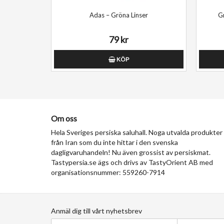
Adas – Gröna Linser
79 kr
KÖP
Om oss
Hela Sveriges persiska saluhall. Noga utvalda produkter
från Iran som du inte hittar i den svenska
dagligvaruhandeln! Nu även grossist av persiskmat.
Tastypersia.se ägs och drivs av TastyOrient AB med
organisationsnummer: 559260-7914
Anmäl dig till vårt nyhetsbrev