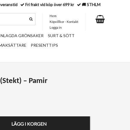
everanstid
Fri frakt vid köp över 699 kr
🚚 STHLM
Hem
Köpvillkor - Kontakt
Logga in
 INLAGDA GRÖNSAKER
SURT & SÖTT
SMAKSÄTTARE
PRESENTTIPS
Stekt) – Pamir
LÄGG I KORGEN