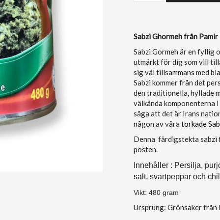
Sabzi Ghormeh från Pamir 
Sabzi Gormeh är en fyllig o
utmärkt för dig som vill t
sig väl tillsammans med bl
Sabzi kommer från det pers
den traditionella, hyllade
välkända komponenterna i d
säga att det är Irans nati
någon av våra
torkade Sab
Denna färdigstekta sabzi fr
posten.
Innehåller : Persilja, pur
salt, svartpeppar och chil
Vikt: 480 gram
Ursprung: Grönsaker från I