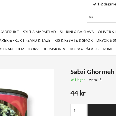
1-2 dagar l
RKADFRUKT
SYLT & MARMELAD
SHIRINI & BAKLAVA
OLIVER &
KER & FRUKT - SARD & TAZE
RIS & RESHTE & SMÖR
DRYCK & 
AFFRAN
HEM
KORV
BLOMMOR 🌷
KORV & PÅLÄGG
RUMI
Sabzi Ghormeh (
I lager.
Antal:
8
44 kr