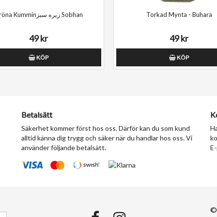
Gröna Kumminزیره سبز Sobhan
Torkad Mynta - Buhara
49 kr
49 kr
KÖP
KÖP
Betalsätt
K
Säkerhet kommer först hos oss. Därför kan du som kund
Ha
alltid känna dig trygg och säker när du handlar hos oss. Vi
ko
använder följande betalsätt.
E-
©