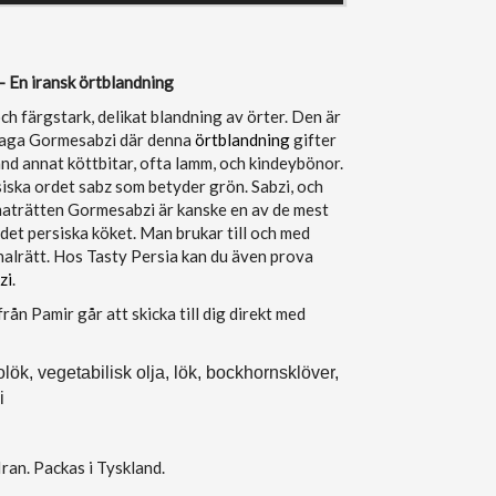
- En iransk örtblandning
ch färgstark, delikat blandning av örter. Den är
illaga Gormesabzi där denna
örtblandning
gifter
and annat köttbitar, ofta lamm, och kindeybönor.
iska ordet sabz som betyder grön. Sabzi, och
 maträtten Gormesabzi är kanske en av de mest
et persiska köket. Man brukar till och med
onalrätt. Hos Tasty Persia kan du även prova
zi
.
ån Pamir går att skicka till dig direkt med
jolök, vegetabilisk olja, lök, bockhornsklöver,
i
ran. Packas i Tyskland.