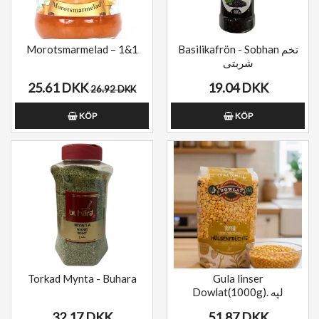
Morotsmarmelad – 1&1
Basilikafrön - Sobhan تخم
شربتی
25.61 DKK
19.04 DKK
26.92 DKK
KÖP
KÖP
Lägg till i önskelista
Torkad Mynta - Buhara
Gula linser
Dowlat(1000g). لپه
32.17 DKK
51.87 DKK