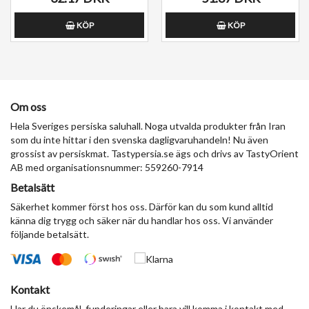
KÖP
KÖP
Om oss
Hela Sveriges persiska saluhall. Noga utvalda produkter från Iran
som du inte hittar i den svenska dagligvaruhandeln! Nu även
grossist av persiskmat. Tastypersia.se ägs och drivs av TastyOrient
AB med organisationsnummer: 559260-7914
Betalsätt
Säkerhet kommer först hos oss. Därför kan du som kund alltid
känna dig trygg och säker när du handlar hos oss. Vi använder
följande betalsätt.
Kontakt
Har du önskemål, funderingar eller bara vill komma i kontakt med