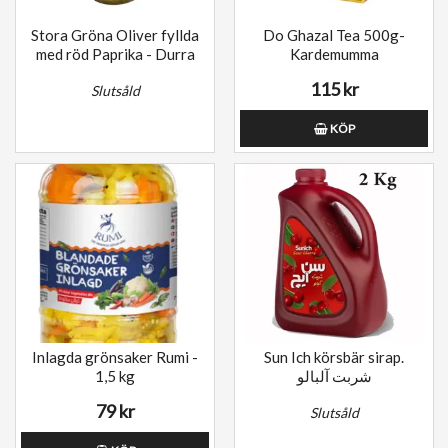
Stora Gröna Oliver fyllda
Do Ghazal Tea 500g-
med röd Paprika - Durra
Kardemumma
115 kr
Slutsåld
KÖP
Inlagda grönsaker Rumi -
Sun Ich körsbär sirap.
1,5 kg
شربت آلبالو
79 kr
Slutsåld