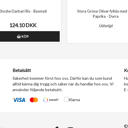
Khoshe Darbari Ris - Basmati
Stora Gröna Oliver fyllda med
Paprika - Durra
124.10 DKK
Udsolgt
KÖP
Betalsätt
K
Säkerhet kommer först hos oss. Därför kan du som kund
Ha
alltid känna dig trygg och säker när du handlar hos oss. Vi
ko
använder följande betalsätt.
E-
©