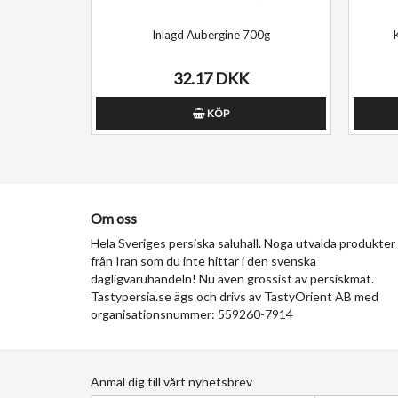
Inlagd Aubergine 700g
32.17 DKK
KÖP
Om oss
Hela Sveriges persiska saluhall. Noga utvalda produkter
från Iran som du inte hittar i den svenska
dagligvaruhandeln! Nu även grossist av persiskmat.
Tastypersia.se ägs och drivs av TastyOrient AB med
organisationsnummer: 559260-7914
Anmäl dig till vårt nyhetsbrev