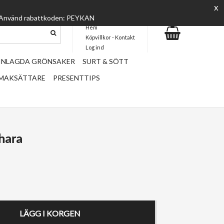
x
everanstid
Fri frakt vid köp över 699 kr
🚚 STHLM
 :) Använd rabattkoden: PEYKAN
Hem
Köpvillkor - Kontakt
Log ind
 INLAGDA GRÖNSAKER
SURT & SÖTT
SMAKSÄTTARE
PRESENTTIPS
uhara
LÄGG I KORGEN