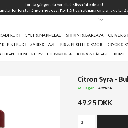
Första gången du handlar? Missa inte detta!
1-2 dagar l
 handlar för första gången hos oss! Kör hårt och utmana dina smaklökar
RKADFRUKT
SYLT & MARMELAD
SHIRINI & BAKLAVA
OLIVER &
KER & FRUKT - SARD & TAZE
RIS & RESHTE & SMÖR
DRYCK & 
AFFRAN
HEM
KORV
BLOMMOR 🌷
KORV & PÅLÄGG
RUMI
Citron Syra - B
I lager.
Antal:
4
49.25 DKK