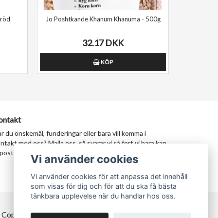
 röd
Jo Poshtkande Khanum Khanuma - 500g
32.17 DKK
KÖP
ontakt
r du önskemål, funderingar eller bara vill komma i
ntakt med oss? Maila oss, så svarar vi så fort vi bara kan.
postadress:
milad@tastypersia.se
Vi använder cookies
Vi använder cookies för att anpassa det innehåll
som visas för dig och för att du ska få bästa
tänkbara upplevelse när du handlar hos oss.
 Copyright TastyPersia - Hela Sveriges persiska