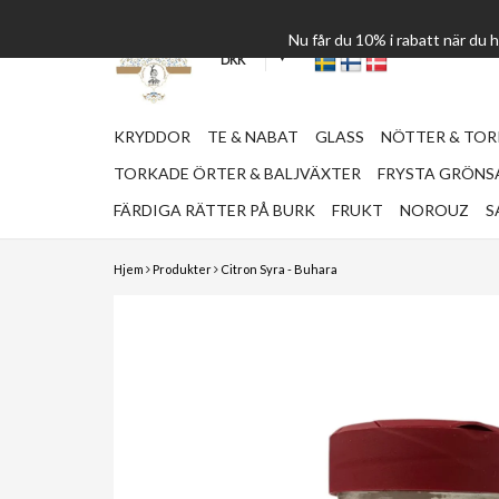
Nu får du 10% i rabatt när du
DKK
KRYDDOR
TE & NABAT
GLASS
NÖTTER & TO
TORKADE ÖRTER & BALJVÄXTER
FRYSTA GRÖNSA
FÄRDIGA RÄTTER PÅ BURK
FRUKT
NOROUZ
S
Hjem
Produkter
Citron Syra - Buhara