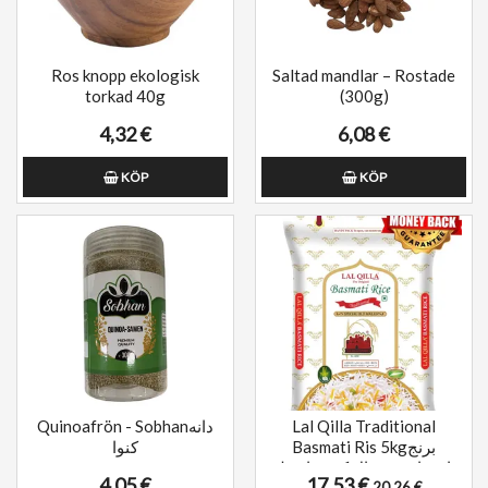
Ros knopp ekologisk
Saltad mandlar – Rostade
torkad 40g
(300g)
4,32 €
6,08 €
KÖP
KÖP
Quinoafrön - Sobhanدانه
Lal Qilla Traditional
Basmati Ris 5kgبرنج
کنوا
باسماتی ۲ سال کهنه با عطر
4,05 €
17,53 €
20,26 €