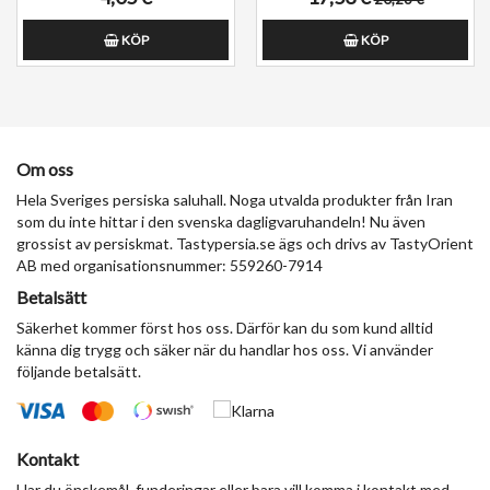
و مزه ایرانی
KÖP
KÖP
Om oss
Hela Sveriges persiska saluhall. Noga utvalda produkter från Iran
som du inte hittar i den svenska dagligvaruhandeln! Nu även
grossist av persiskmat. Tastypersia.se ägs och drivs av TastyOrient
AB med organisationsnummer: 559260-7914
Betalsätt
Säkerhet kommer först hos oss. Därför kan du som kund alltid
känna dig trygg och säker när du handlar hos oss. Vi använder
följande betalsätt.
Kontakt
Har du önskemål, funderingar eller bara vill komma i kontakt med