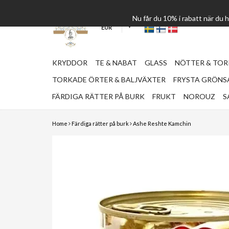
Nu får du 10% i rabatt när du
EUR
KRYDDOR
TE & NABAT
GLASS
NÖTTER & TO
TORKADE ÖRTER & BALJVÄXTER
FRYSTA GRÖNSA
FÄRDIGA RÄTTER PÅ BURK
FRUKT
NOROUZ
S
Home
Färdiga rätter på burk
Ashe Reshte Kamchin