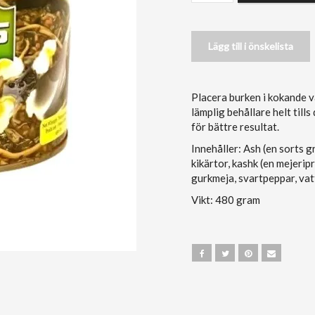
Lägg till i önskelista
Placera burken i kokande va
lämplig behållare helt tills 
för bättre resultat.
Innehåller: Ash (en sorts gr
kikärtor, kashk (en mejeripr
gurkmeja, svartpeppar, vat
Vikt: 480 gram