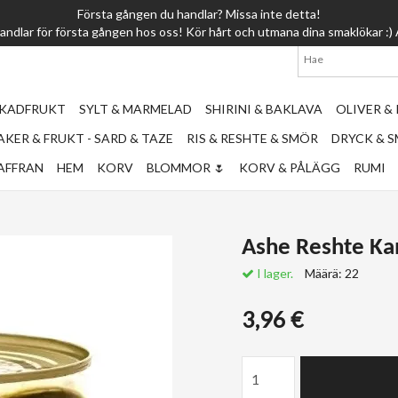
Första gången du handlar? Missa inte detta!
1-2 dagar l
 handlar för första gången hos oss! Kör hårt och utmana dina smaklökar
RKADFRUKT
SYLT & MARMELAD
SHIRINI & BAKLAVA
OLIVER &
KER & FRUKT - SARD & TAZE
RIS & RESHTE & SMÖR
DRYCK & 
AFFRAN
HEM
KORV
BLOMMOR 🌷
KORV & PÅLÄGG
RUMI
Ashe Reshte K
I lager.
Määrä:
22
3,96 €