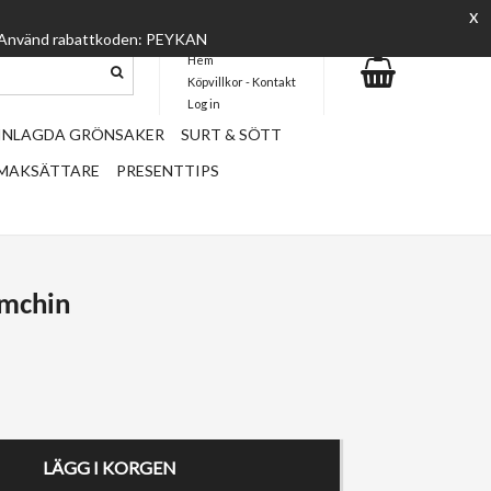
x
everanstid
Fri frakt vid köp över 699 kr
🚚 STHLM
 :) Använd rabattkoden: PEYKAN
Hem
Köpvillkor - Kontakt
Log in
 INLAGDA GRÖNSAKER
SURT & SÖTT
SMAKSÄTTARE
PRESENTTIPS
amchin
LÄGG I KORGEN