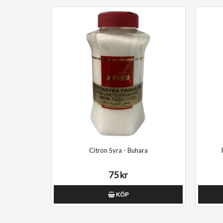
Citron Syra - Buhara
75 kr
KÖP