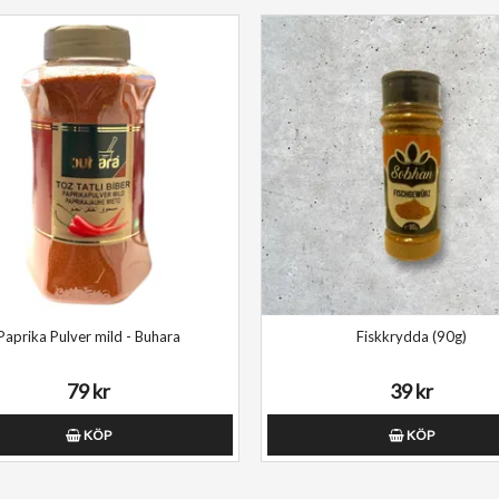
Paprika Pulver mild - Buhara
Fiskkrydda (90g)
79 kr
39 kr
KÖP
KÖP