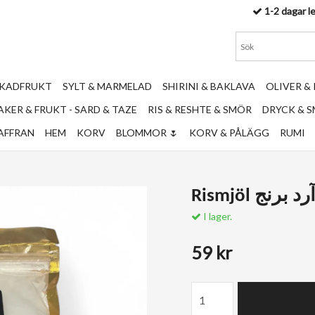
1-2 dagar l
RKADFRUKT
SYLT & MARMELAD
SHIRINI & BAKLAVA
OLIVER &
KER & FRUKT - SARD & TAZE
RIS & RESHTE & SMÖR
DRYCK & 
AFFRAN
HEM
KORV
BLOMMOR 🌷
KORV & PÅLÄGG
RUMI
Rismjöl رد برنج
I lager.
59 kr