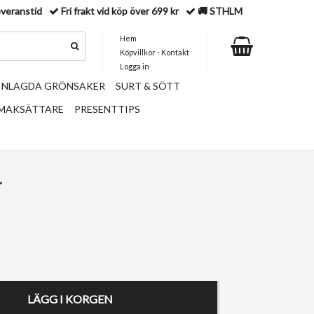
everanstid
Fri frakt vid köp över 699 kr
🚚 STHLM
Hem
Köpvillkor - Kontakt
Logga in
 INLAGDA GRÖNSAKER
SURT & SÖTT
SMAKSÄTTARE
PRESENTTIPS
آ
LÄGG I KORGEN