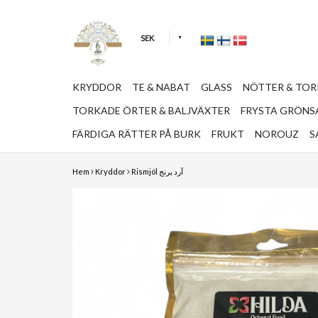
SEK
KRYDDOR
TE & NABAT
GLASS
NÖTTER & TO
TORKADE ÖRTER & BALJVÄXTER
FRYSTA GRÖNSA
FÄRDIGA RÄTTER PÅ BURK
FRUKT
NOROUZ
S
Hem
Kryddor
Rismjöl آرد برنج