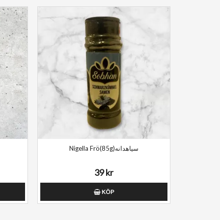
Nigella Frö(85g)سیاهدانه
39 kr
KÖP