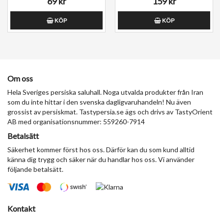
69 kr
159 kr
KÖP
KÖP
Om oss
Hela Sveriges persiska saluhall. Noga utvalda produkter från Iran
som du inte hittar i den svenska dagligvaruhandeln! Nu även
grossist av persiskmat. Tastypersia.se ägs och drivs av TastyOrient
AB med organisationsnummer: 559260-7914
Betalsätt
Säkerhet kommer först hos oss. Därför kan du som kund alltid
känna dig trygg och säker när du handlar hos oss. Vi använder
följande betalsätt.
Kontakt