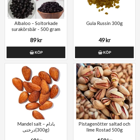
Albaloo – Soltorkade
Gula Russin 300g
surakörsbär - 500 gram
89 kr
49 kr
KÖP
KÖP
Mandel salt – بادام
Pistagenötter saltad och
درختی(300g)
lime Rostad 500g