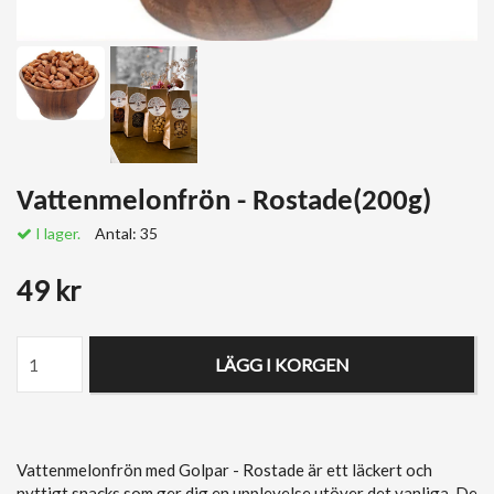
Vattenmelonfrön - Rostade(200g)
I lager.
Antal:
35
49 kr
LÄGG I KORGEN
Vattenmelonfrön med Golpar - Rostade är ett läckert och
nyttigt snacks som ger dig en upplevelse utöver det vanliga. De